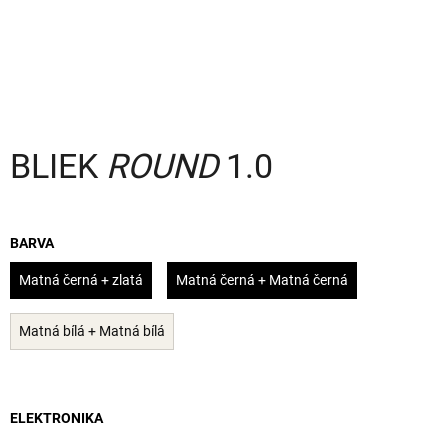
a
j
í
t
?
BLIEK
ROUND
1.0
HLEDAT
BARVA
Matná černá + zlatá
Matná černá + Matná černá
D
Matná bílá + Matná bílá
o
p
o
r
ELEKTRONIKA
u