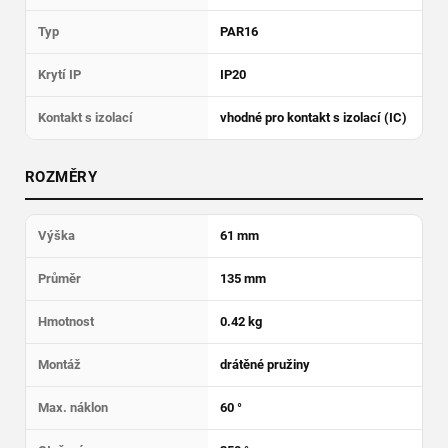
Typ
PAR16
Krytí IP
IP20
Kontakt s izolací
vhodné pro kontakt s izolací (IC)
ROZMĚRY
Výška
61 mm
Průměr
135 mm
Hmotnost
0.42 kg
Montáž
drátěné pružiny
Max. náklon
60 °