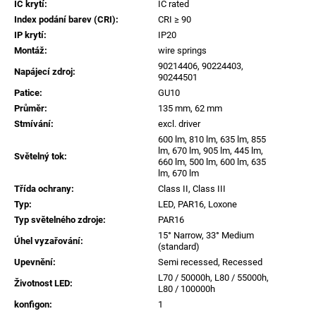
IC krytí
:
IC rated
Index podání barev (CRI)
:
CRI ≥ 90
IP krytí
:
IP20
Montáž
:
wire springs
90214406, 90224403,
Napájecí zdroj
:
90244501
Patice
:
GU10
Průměr
:
135 mm, 62 mm
Stmívání
:
excl. driver
600 lm, 810 lm, 635 lm, 855
lm, 670 lm, 905 lm, 445 lm,
Světelný tok
:
660 lm, 500 lm, 600 lm, 635
lm, 670 lm
Třída ochrany
:
Class II, Class III
Typ
:
LED, PAR16, Loxone
Typ světelného zdroje
:
PAR16
15° Narrow, 33° Medium
Úhel vyzařování
:
(standard)
Upevnění
:
Semi recessed, Recessed
L70 / 50000h, L80 / 55000h,
Životnost LED
:
L80 / 100000h
konfigon
:
1