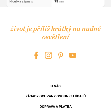
Hloubka zápustu
75 mm
Z
á
p
život je příliš krátký na nudné
a
osvětlení
t
í
O NÁS
ZÁSADY OCHRANY OSOBNÍCH ÚDAJŮ
DOPRAVA A PLATBA