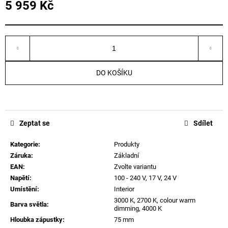
5 959 Kč
Měrná
cena:
DO KOŠÍKU
Zeptat se
Sdílet
Kategorie
:
Produkty
Záruka
:
Základní
EAN
:
Zvolte variantu
Napětí
:
100 - 240 V, 17 V, 24 V
Umístění
:
Interior
3000 K, 2700 K, colour warm
Barva světla
:
dimming, 4000 K
Hloubka zápustky
:
75 mm