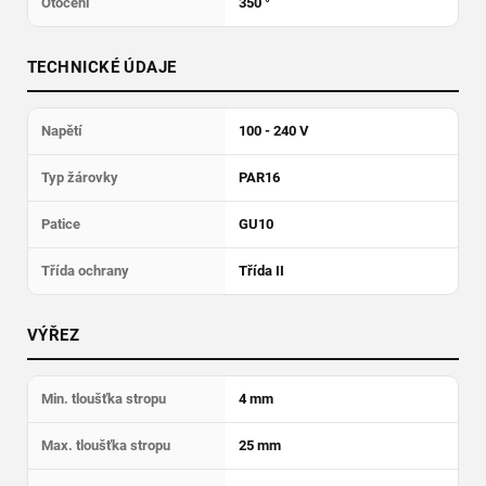
Otočení
350 °
TECHNICKÉ ÚDAJE
Napětí
100 - 240 V
Typ žárovky
PAR16
Patice
GU10
Třída ochrany
Třída II
VÝŘEZ
Min. tloušťka stropu
4 mm
Max. tloušťka stropu
25 mm