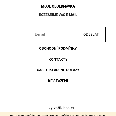
MOJE OBJEDNÁVKA
ROZZÁŘÍME VÁŠ E-MAIL
ODESLAT
OBCHODNÍ PODMÍNKY
KONTAKTY
ČASTO KLADENÉ DOTAZY
KE STAŽENÍ
Vytvořil Shoptet
Copyright 2026
Wever & Ducré - designová svítidla
. Všechna
Tento web používá soubory cookie. Dalším procházením tohoto webu