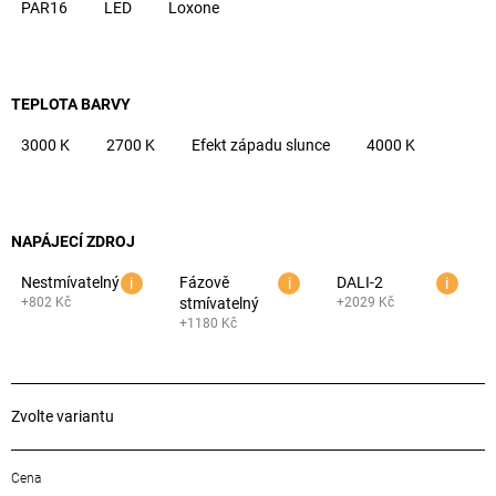
č
PAR16
LED
Loxone
u
j
e
m
TEPLOTA BARVY
e
3000 K
2700 K
Efekt západu slunce
4000 K
NAPÁJECÍ ZDROJ
Nestmívatelný
Fázově
DALI-2
i
i
i
802 Kč
stmívatelný
2029 Kč
1180 Kč
Zvolte variantu