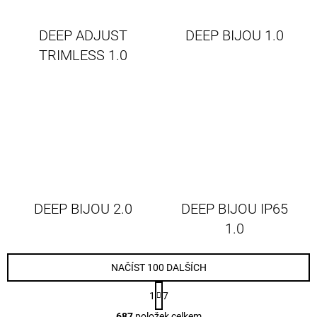
DEEP ADJUST
DEEP BIJOU 1.0
TRIMLESS 1.0
DEEP BIJOU 2.0
DEEP BIJOU IP65
1.0
NAČÍST 100 DALŠÍCH
S
1
7
t
O
r
687
položek celkem