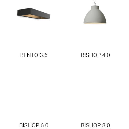
č
u
j
e
m
e
BENTO 3.6
BISHOP 4.0
BISHOP 6.0
BISHOP 8.0