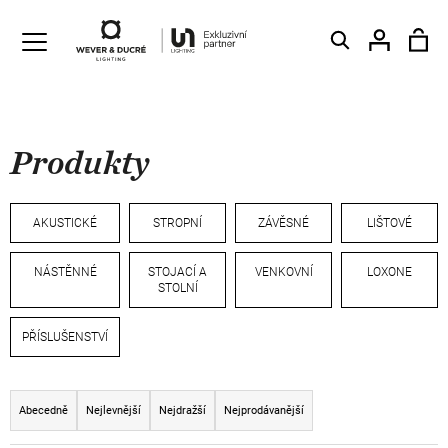
K
o
Hledat
Ná
Zpět
Zpět
Přihláš
š
í
C
k
koš
o
Produkty
p
o
t
AKUSTICKÉ
STROPNÍ
ZÁVĚSNÉ
LIŠTOVÉ
ř
e
NÁSTĚNNÉ
STOJACÍ A
VENKOVNÍ
LOXONE
b
STOLNÍ
u
PŘÍSLUŠENSTVÍ
j
e
Ř
t
a
Abecedně
Nejlevnější
Nejdražší
Nejprodávanější
e
z
n