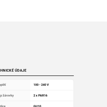
HNICKÉ ÚDAJE
pětí
100 - 240 V
yp žárovky
2 x PAR16
tice
GU10