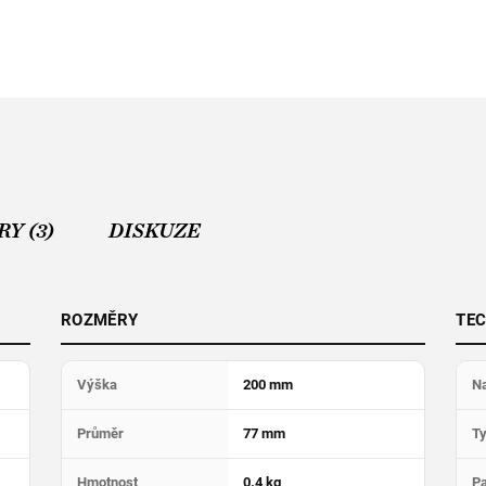
Y (3)
DISKUZE
ROZMĚRY
TEC
Výška
200 mm
Na
Průměr
77 mm
T
Hmotnost
0.4 kg
Pa