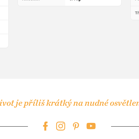
Tř
ivot je příliš krátký na nudné
osvětle