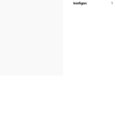
konfigon
:
1