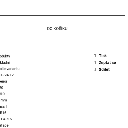
DO KOŠÍKU
Tisk
odukty
kladní
Zeptat se
olte variantu
Sdílet
0 - 240 V
erior
20
U10
7 mm
ass I
R16
x PAR16
rface