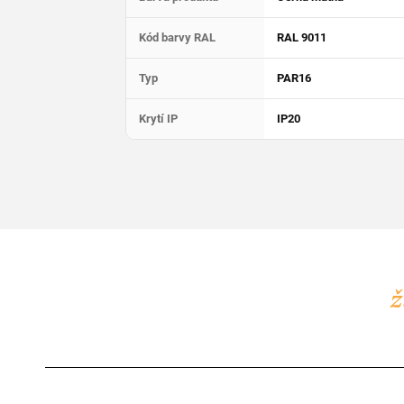
Kód barvy RAL
RAL 9011
Typ
PAR16
Krytí IP
IP20
Z
á
ž
p
a
t
í