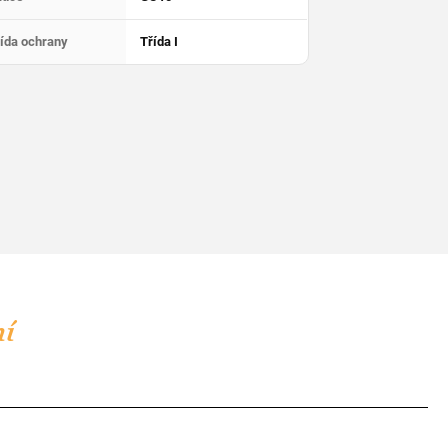
ída ochrany
Třída I
ní