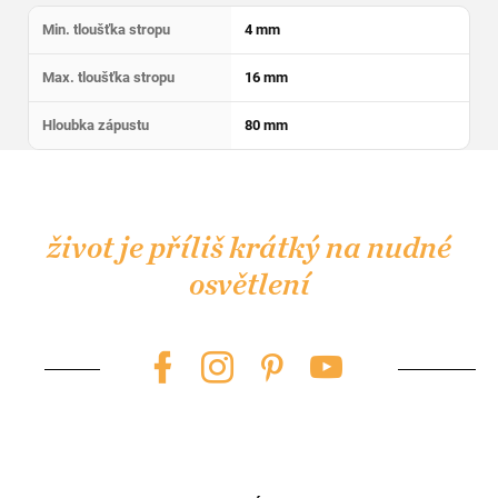
Min. tloušťka stropu
4 mm
Max. tloušťka stropu
16 mm
Hloubka zápustu
80 mm
Z
á
p
život je příliš krátký na nudné
a
osvětlení
t
í