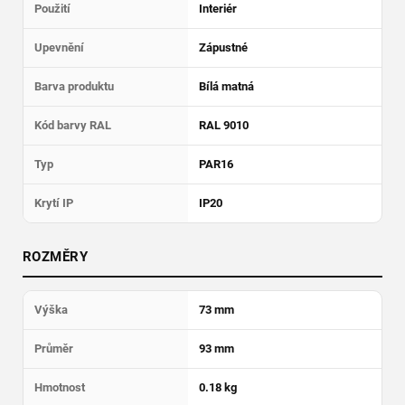
Použití
Interiér
Upevnění
Zápustné
Barva produktu
Bílá matná
Kód barvy RAL
RAL 9010
Typ
PAR16
Krytí IP
IP20
ROZMĚRY
Výška
73 mm
Průměr
93 mm
Hmotnost
0.18 kg