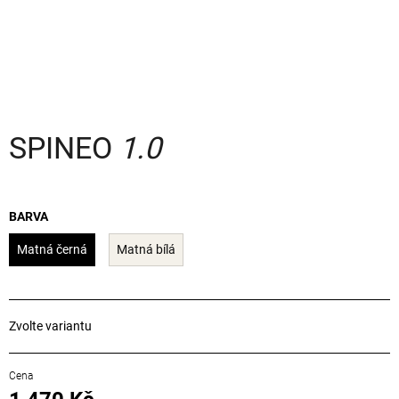
a
j
í
t
?
SPINEO
1.0
HLEDAT
BARVA
Matná černá
Matná bílá
D
o
p
Zvolte variantu
o
r
u