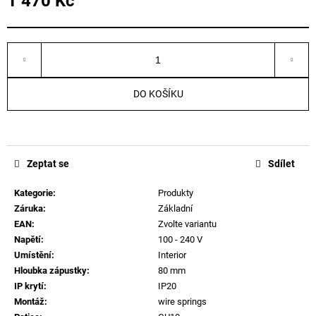
1 470 Kč
č
Měrná
u
cena:
j
e
m
e
DO KOŠÍKU
Zeptat se
Sdílet
Kategorie
:
Produkty
Záruka
:
Základní
EAN
:
Zvolte variantu
Napětí
:
100 - 240 V
Umístění
:
Interior
Hloubka zápustky
:
80 mm
IP krytí
:
IP20
Montáž
:
wire springs