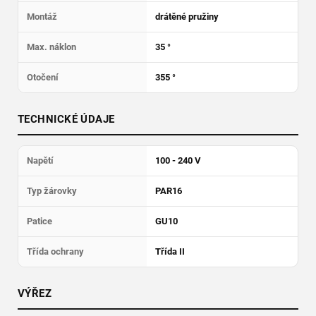
Montáž
drátěné pružiny
Max. náklon
35 °
Otočení
355 °
TECHNICKÉ ÚDAJE
Napětí
100 - 240 V
Typ žárovky
PAR16
Patice
GU10
Třída ochrany
Třída II
VÝŘEZ