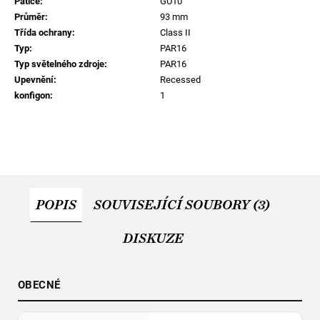
Patice
:
GU10
Průměr
:
93 mm
Třída ochrany
:
Class II
Typ
:
PAR16
Typ světelného zdroje
:
PAR16
Upevnění
:
Recessed
konfigon
:
1
POPIS
SOUVISEJÍCÍ SOUBORY (3)
DISKUZE
OBECNÉ