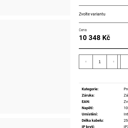
Zvolte variantu
10 348 Kč
Měrná
cena:
Kategorie
:
Pr
Záruka
:
Zá
EAN
:
Zv
Napětí
:
10
Umístění
:
Int
Délka kabelu
:
2
IP krytí
:
IP