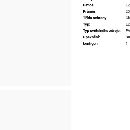
Patice
:
E2
Průměr
:
2
Třída ochrany
:
Cl
Typ
:
E2
Typ světelného zdroje
:
PA
Upevnění
:
Su
konfigon
:
1