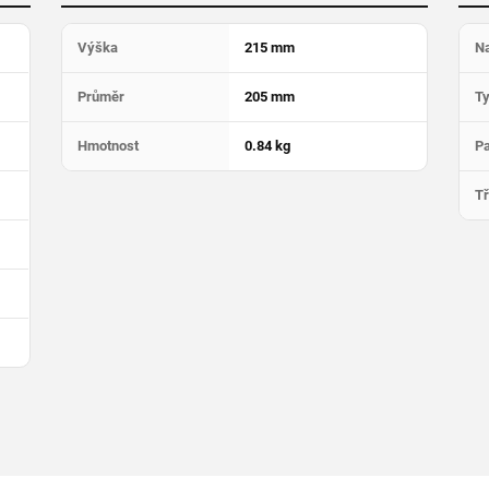
Výška
215 mm
Na
Průměr
205 mm
T
Hmotnost
0.84 kg
Pa
Tř