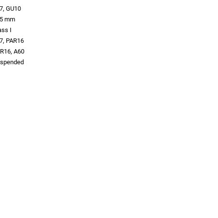
7, GU10
05 mm
ass I
7, PAR16
R16, A60
spended