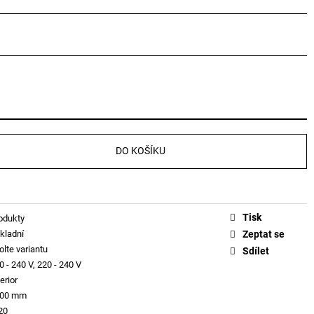
DO KOŠÍKU
Tisk
odukty
kladní
Zeptat se
olte variantu
Sdílet
0 - 240 V, 220 - 240 V
erior
500 mm
20