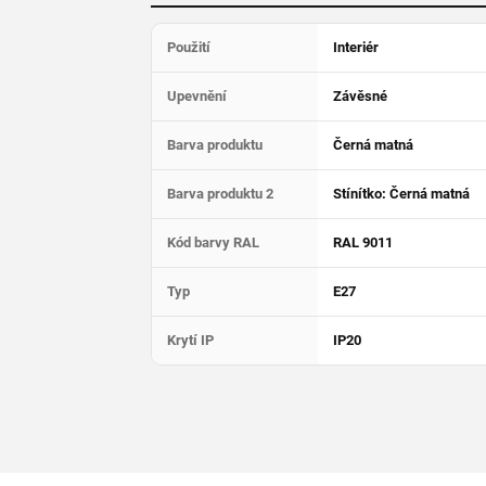
Použití
Interiér
Upevnění
Závěsné
Barva produktu
Černá matná
Barva produktu 2
Stínítko: Černá matná
Kód barvy RAL
RAL 9011
Typ
E27
Krytí IP
IP20