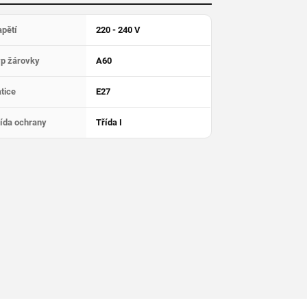
pětí
220 - 240 V
yp žárovky
A60
tice
E27
ída ochrany
Třída I