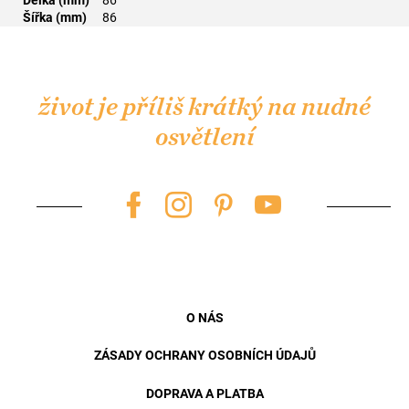
Šířka (mm)
86
Z
á
p
život je příliš krátký na nudné
a
osvětlení
t
í
O NÁS
ZÁSADY OCHRANY OSOBNÍCH ÚDAJŮ
DOPRAVA A PLATBA