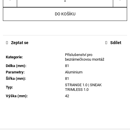
a
j
DO KOŠÍKU
í
t
?
Zeptat se
Sdílet
Příslušenství pro
Kategorie
:
bezrámečkovou montáž
Délka (mm)
:
81
HLEDAT
Parametry
:
Aluminium
Šířka (mm)
:
81
STRANGE 1.0 | SNEAK
Typ
:
TRIMLESS 1.0
D
Výška (mm)
:
42
o
p
o
r
u