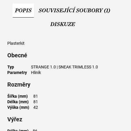
č
u
POPIS
SOUVISEJÍCÍ SOUBORY (1)
j
e
DISKUZE
m
e
Plasterkit
Obecné
Typ
STRANGE 1.0 | SNEAK TRIMLESS 1.0
Parametry
Hliník
Rozměry
Šířka (mm)
81
Délka (mm)
81
Výška (mm)
42
Výřez
Délka (mm)
86