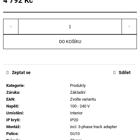
4 792 Kč
č
Měrná
u
cena:
j
e
m
e
DO KOŠÍKU
Zeptat se
Sdílet
Kategorie
:
Produkty
Záruka
:
Základní
EAN
:
Zvolte variantu
Napětí
:
100 - 240 V
Umístění
:
Interior
IP krytí
:
IP20
Montáž
:
incl. 3-phase track adapter
Patice
:
GU10