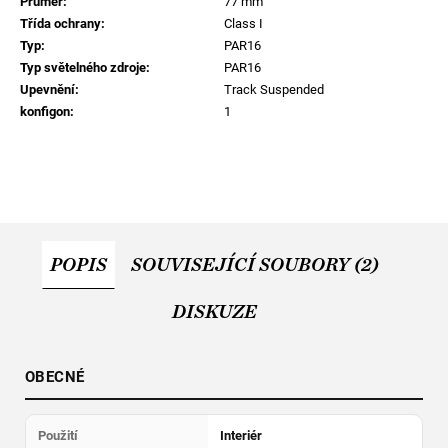
Průměr
:
77 mm
Třída ochrany
:
Class I
Typ
:
PAR16
Typ světelného zdroje
:
PAR16
Upevnění
:
Track Suspended
konfigon
:
1
POPIS
SOUVISEJÍCÍ SOUBORY (2)
DISKUZE
OBECNÉ
Použití
Interiér