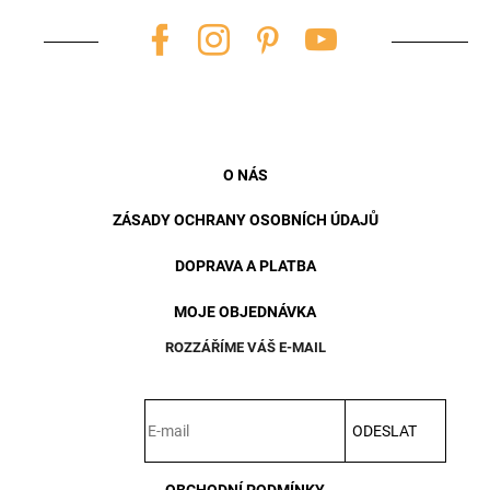
í
O NÁS
ZÁSADY OCHRANY OSOBNÍCH ÚDAJŮ
DOPRAVA A PLATBA
MOJE OBJEDNÁVKA
ROZZÁŘÍME VÁŠ E-MAIL
ODESLAT
OBCHODNÍ PODMÍNKY