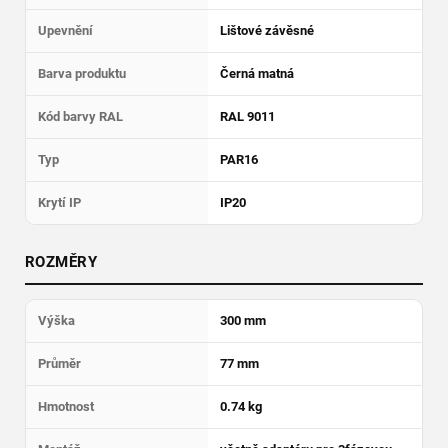
Upevnění
Lištové závěsné
Barva produktu
Černá matná
Kód barvy RAL
RAL 9011
Typ
PAR16
Krytí IP
IP20
ROZMĚRY
Výška
300 mm
Průměr
77 mm
Hmotnost
0.74 kg