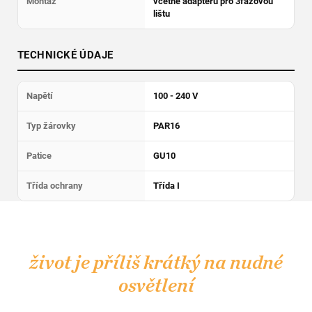
Montáž
včetně adaptéru pro 3fázovou
lištu
TECHNICKÉ ÚDAJE
Napětí
100 - 240 V
Typ žárovky
PAR16
Patice
GU10
Třída ochrany
Třída I
Z
á
p
život je příliš krátký na nudné
a
osvětlení
t