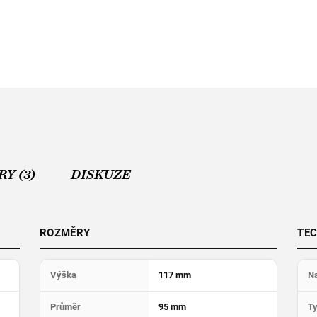
Y (3)
DISKUZE
ROZMĚRY
TEC
Výška
117 mm
Na
Průměr
95 mm
T