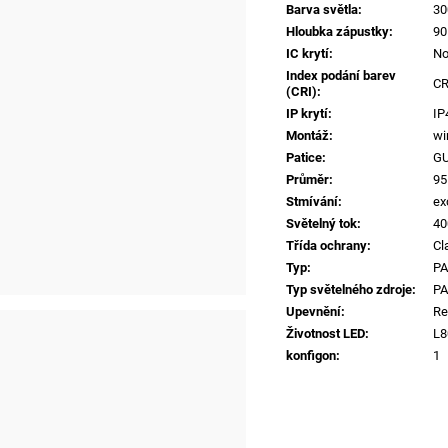
Barva světla
:
30
Hloubka zápustky
:
90
IC krytí
:
No
Index podání barev
CR
(CRI)
:
IP krytí
:
IP
Montáž
:
wi
Patice
:
GU
Průměr
:
9
Stmívání
:
exc
Světelný tok
:
40
Třída ochrany
:
Cl
Typ
:
PA
Typ světelného zdroje
:
PA
Upevnění
:
Re
Životnost LED
:
L8
konfigon
:
1