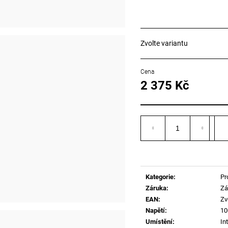
Zvolte variantu
2 375 Kč
Měrná
cena:
Kategorie
:
Pr
Záruka
:
Zá
EAN
:
Zv
Napětí
:
10
Umístění
:
Int