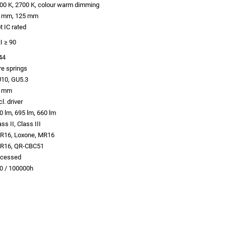
00 K, 2700 K, colour warm dimming
 mm, 125 mm
t IC rated
I ≥ 90
44
re springs
10, GU5.3
5 mm
l. driver
0 lm, 695 lm, 660 lm
ass II, Class III
R16, Loxone, MR16
R16, QR-CBC51
cessed
0 / 100000h