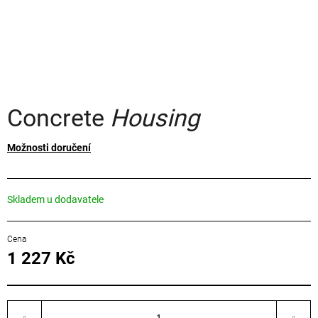
a
j
í
t
?
Concrete
Housing
Možnosti doručení
HLEDAT
Skladem u dodavatele
D
o
1 227 Kč
p
o
Měrná
cena:
r
u