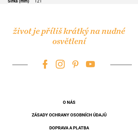
Šířka (mm)
121
Z
á
p
život je příliš krátký na nudné
a
osvětlení
t
í
O NÁS
ZÁSADY OCHRANY OSOBNÍCH ÚDAJŮ
DOPRAVA A PLATBA