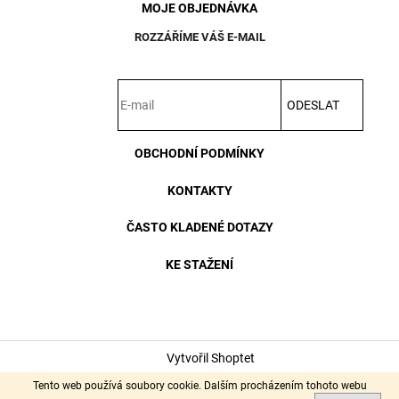
MOJE OBJEDNÁVKA
ROZZÁŘÍME VÁŠ E-MAIL
ODESLAT
OBCHODNÍ PODMÍNKY
KONTAKTY
ČASTO KLADENÉ DOTAZY
KE STAŽENÍ
Vytvořil Shoptet
Copyright 2026
Wever & Ducré - designová svítidla
. Všechna
Tento web používá soubory cookie. Dalším procházením tohoto webu