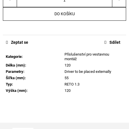
č
u
j
DO KOŠÍKU
e
m
e
Zeptat se
Sdílet
Příslušenství pro vestavnou
Kategorie
:
montáž
Délka (mm)
:
120
Parametry
:
Driver to be placed externally
Šířka (mm)
:
55
Typ
:
RETO 1.3
Výška (mm)
:
120