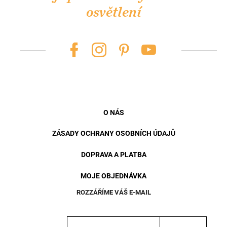
a
osvětlení
t
í
O NÁS
ZÁSADY OCHRANY OSOBNÍCH ÚDAJŮ
DOPRAVA A PLATBA
MOJE OBJEDNÁVKA
ROZZÁŘÍME VÁŠ E-MAIL