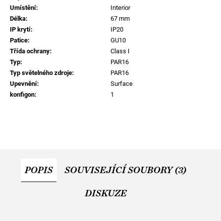
Umístění
:
Interior
Délka
:
67 mm
IP krytí
:
IP20
Patice
:
GU10
Třída ochrany
:
Class I
Typ
:
PAR16
Typ světelného zdroje
:
PAR16
Upevnění
:
Surface
konfigon
:
1
POPIS
SOUVISEJÍCÍ SOUBORY (3)
DISKUZE