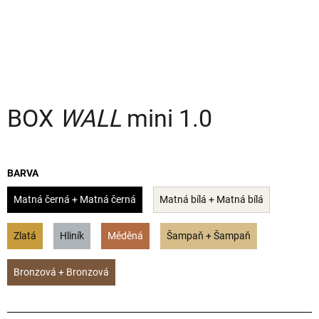
a
j
í
t
?
BOX
WALL
mini 1.0
HLEDAT
BARVA
Matná černá + Matná černá
Matná bílá + Matná bílá
D
Zlatá
Hliník
Měděná
Šampaň + Šampaň
o
p
o
Bronzová + Bronzová
r
u