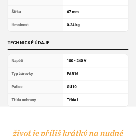
Šířka
67 mm
Hmotnost
0.24 kg
TECHNICKÉ ÚDAJE
Napětí
100 - 240 V
Typ žárovky
PAR16
Patice
GU10
Třída ochrany
Třída I
Z
á
p
život je příliš krátký na nudné