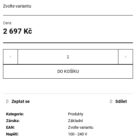
č
Zvolte variantu
u
j
e
m
2 697 Kč
e
Měrná
cena:
DO KOŠÍKU
Zeptat se
Sdílet
Kategorie
:
Produkty
Záruka
:
Základní
EAN
:
Zvolte variantu
Napětí
:
100 - 240 V