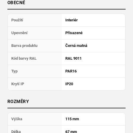
OBECNÉ
Použití
Interiér
Upevnění
Přisazené
Barva produktu
Černá matná
Kód barvy RAL
RAL 9011
Typ
PAR16
Krytí IP
IP20
ROZMĚRY
Výška
115 mm
Délka
67 mm